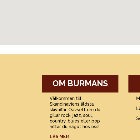
OM BURMANS
Välkommen till
M
Skandinaviens äldsta
L
skivaffär. Oavsett om du
gillar rock, jazz, soul,
S
country, blues eller pop
hittar du något hos oss!
LÄS MER