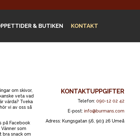
PPETTIDER & BUTIKEN
KONTAKT
KONTAKTUPPGIFTER
ingar om skivor,
u kanske veta vad
Telefon:
090-12 02 42
 är värda? Tveka
hör vi av oss så
E-post:
info@burmans.com
Adress: Kungsgatan 56, 903 26 Umeå
nns på Facebook
s Vänner som
igt bra snack om