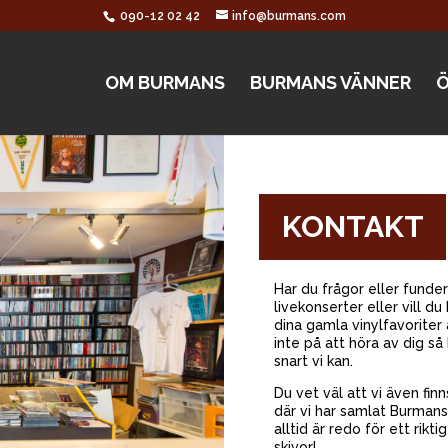
090-12 02 42
info@burmans.com
OM BURMANS
BURMANS VÄNNER
Ö
KONTAKT
Har du frågor eller funder
livekonserter eller vill d
dina gamla vinylfavoriter
inte på att höra av dig så 
snart vi kan.
Du vet väl att vi även fi
där vi har samlat Burman
alltid är redo för ett rikt
skivor!